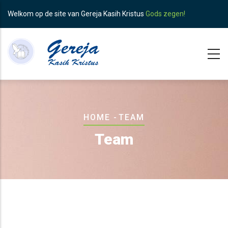
Skip
Welkom op de site van Gereja Kasih Kristus
Gods zegen!
to
main
content
Breadcrumb
HOME
-
TEAM
Team